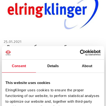
25.01.2021
«Лучшие работодатели Германии
2021»: компания ElringKlinger
признана лучшей среди поставщиков
Consent
Details
About
ElringKlinger считается одним из самых популярных
работодателей Германии и лидирует среди поставщиков
автомобильной техники.
This website uses cookies
ElringKlinger uses cookies to ensure the proper
Далее
functioning of our website, to perform statistical analyses
to optimize our website and, together with third-party