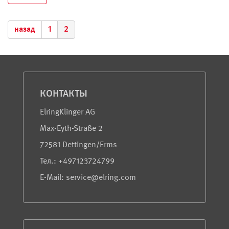
назад
1
2
Сервис и информация
КОНТАКТЫ
ElringKlinger AG
Max-Eyth-Straße 2
72581 Dettingen/Erms
Teл.: +497123724799
E-Mail: service@elring.com