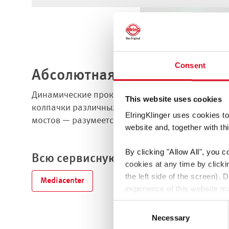
Consent
Абсолютная безопасность
Динамические прокладки дополняют ассортимен
This website uses cookies
колпачки различных типов, размеров, из разны
ElringKlinger uses cookies to
мостов — разумеется, в проверенном качестве.
website and, together with thi
By clicking
"Allow All"
, you c
Всю сервисную информацию найдет
cookies at any time by click
the left side of the screen).
Mediacenter
experience of this website ma
You thereby also consent to t
Consent
GDPR. These third countries 
Necessary
Selection
be a risk that data may be co