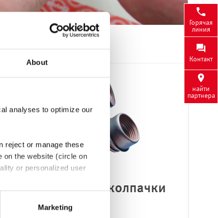
Горячая
линия
Контакт
About
найти
партнера
cal analyses to optimize our
an reject or manage these
e on the website (circle on
ality or personalized user
Маслосьемные колпачки
th Art. 49 (1) sentence 1 a
e EU. In this case, there may
Marketing
Таблица типоразмеров
bject rights may not be