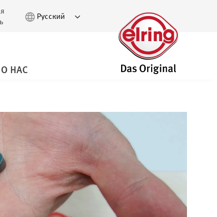
ая
ь
О НАС