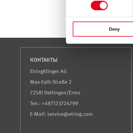
enforced.
For more information, see t
Deny
Сервис и информация
КОНТАКТЫ
ElringKlinger AG
Max-Eyth-Straße 2
72581 Dettingen/Erms
Teл.: +497123724799
E-Mail: service@elring.com