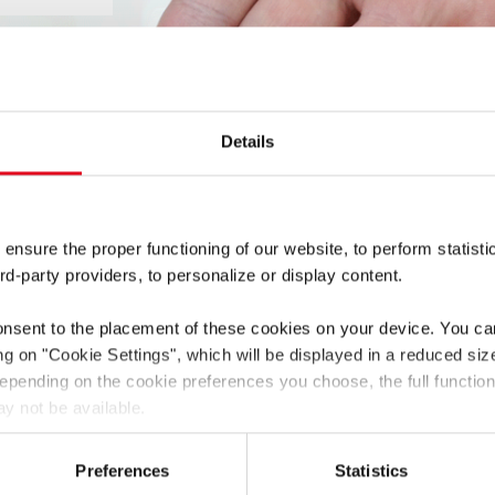
Details
т. Elring предлагает сальники и маслосъемные
х материалов. Для двигателей, коробок передач и
 ensure the proper functioning of our website, to perform statisti
rd-party providers, to personalize or display content.
onsent to the placement of these cookies on your device. You c
е здесь:
ing on
"Cookie Settings"
, which will be displayed in a reduced siz
 Depending on the cookie preferences you choose, the full function
y not be available.
he transfer of data to third countries (e.g. USA) in accordance wi
may not have a level of data protection comparable to that of th
Preferences
Statistics
llected and processed by local authorities and that your data su