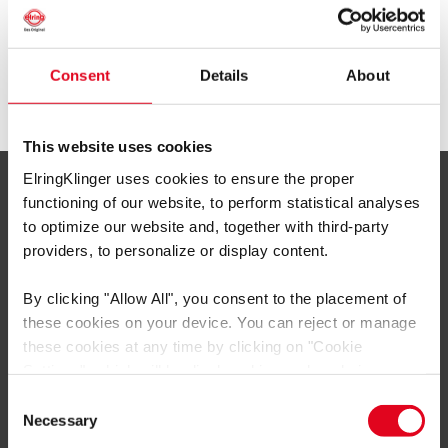
достоинства этой многофункциональной уплотнительной
системы заключаются в четком распределении задач по
герметизации.
Consent
Details
About
This website uses cookies
ElringKlinger uses cookies to ensure the proper
Сервис и информация
functioning of our website, to perform statistical analyses
КОНТАКТЫ
to optimize our website and, together with third-party
providers, to personalize or display content.
ElringKlinger AG
Max-Eyth-Straße 2
By clicking
"Allow All"
, you consent to the placement of
these cookies on your device. You can reject or manage
72581 Dettingen/Erms
these cookies at any time by clicking on
"Cookie
Teл.: +497123724799
Settings"
, which will be displayed in a reduced size on
E-Mail: service@elring.com
the website (circle on the left side of the screen).
Consent
Depending on the cookie preferences you choose, the full
Necessary
Selection
functionality or personalized user experience of this