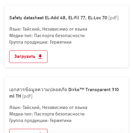
Малайзия
Мальдивы
Safety datasheet EL-Add 48, EL-Fil 77, EL-Loc 70
Монголия
[pdf]
Мьянма
Язык: Тайский, Независимо от языка
Непал
Медиа-тип: Паспорта безопасности
Группа продукции: Герметики
Объединённые Арабские Эмираты
Оман
Загрузить
Пакистан
Республика Корея
Саудовская Аравия
Сингапур
เอกสารข้อมูลความปลอดภัย Dirko™ Transparent 310
Сирия
ml TH
[pdf]
Таджикистан
Язык: Тайский, Независимо от языка
Таиланд
Медиа-тип: Паспорта безопасности
Тимор-Лешти
Группа продукции: Герметики
Туркменистан