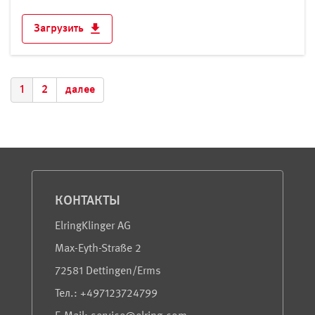
Загрузить
1
2
далее
Сервис и информация
КОНТАКТЫ
ElringKlinger AG
Max-Eyth-Straße 2
72581 Dettingen/Erms
Teл.: +497123724799