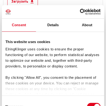
Узбекистан
Загрузить
Филиппины
Шри-Ланка
Япония
Consent
Details
About
เอกสารข้อมูลความปลอดภัย Dirko™ HT Red 70 ml | 310
ml TH
[pdf]
Африка
This website uses cookies
Язык: Тайский, Независимо от языка
Европа
Медиа-тип: Паспорта безопасности
ElringKlinger uses cookies to ensure the proper
Северная и Южная Америка
Группа продукции: Герметики
functioning of our website, to perform statistical analyses
to optimize our website and, together with third-party
Загрузить
providers, to personalize or display content.
By clicking
"Allow All"
, you consent to the placement of
these cookies on your device. You can reject or manage
these cookies at any time by clicking on
"Cookie
เอกสารข้อมูลความปลอดภัย Dirko™ HT Grey 70 ml |
Settings"
, which will be displayed in a reduced size on
310 ml
[pdf]
the website (circle on the left side of the screen).
Consent
Язык: Тайский, Независимо от языка
Depending on the cookie preferences you choose, the full