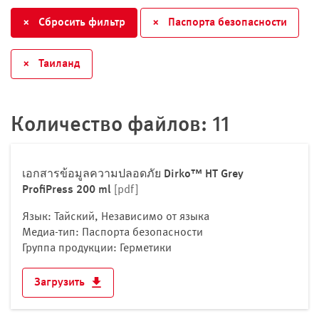
Индия
×
Сбросить фильтр
×
Паспорта безопасности
Индонезия
Иордания
×
Таиланд
Ирак
Иран
Йемен
Количество файлов: 11
Казахстан
Камбоджа
Катар
เอกสารข้อมูลความปลอดภัย Dirko™ HT Grey
Китай
ProfiPress 200 ml
[pdf]
Корейская Народно-Демократическая
Язык: Тайский, Независимо от языка
Республика
Медиа-тип: Паспорта безопасности
Кувейт
Группа продукции: Герметики
Кыргызстан
Загрузить
Лаос
Ливан