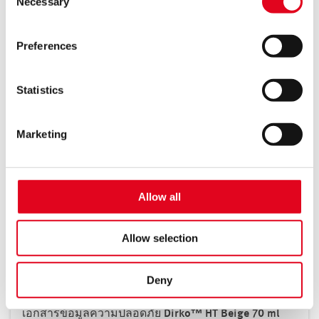
Necessary
Selection
Медиа-тип: Паспорта безопасности
functionality or personalized user experience of this
Группа продукции: Герметики
website may not be available.
Preferences
You thereby also consent to the transfer of data to third
Загрузить
countries (e.g. USA) in accordance with Art. 49 (1)
sentence 1 a GDPR. These third countries may not have
Statistics
a level of data protection comparable to that of the EU. In
this case, there may be a risk that data may be collected
Marketing
and processed by local authorities and that your data
Safety datasheet EL-Add 48, EL-Fil 77, EL-Loc 70
[pdf]
subject rights may not be enforced.
Язык: Тайский, Независимо от языка
Медиа-тип: Паспорта безопасности
For more information, see the
privacy notice
Allow all
Группа продукции: Герметики
Загрузить
Allow selection
Deny
เอกสารข้อมูลความปลอดภัย Dirko™ HT Beige 70 ml