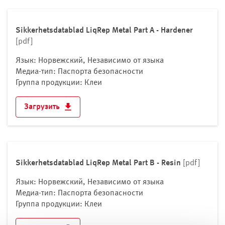
Мальта
Молдова
Sikkerhetsdatablad LiqRep Metal Part A - Hardener
Монако
[pdf]
Нидерланды
Язык: Норвежский, Независимо от языка
Норвегия
Медиа-тип: Паспорта безопасности
Польша
Группа продукции: Клеи
Португалия
Загрузить
Российская Федерация
Румыния
Сан-Марино
Северная Македония
Sikkerhetsdatablad LiqRep Metal Part B - Resin
Сербия
[pdf]
Словакия
Язык: Норвежский, Независимо от языка
Словения
Медиа-тип: Паспорта безопасности
Группа продукции: Клеи
Украина
Финляндия