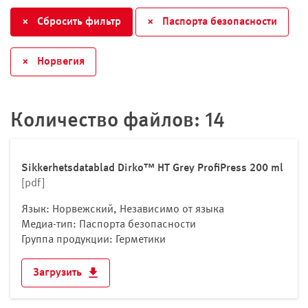
Великобритания
×
Сбросить фильтр
×
Паспорта безопасности
Венгрия
Германия
×
Норвегия
Греция
Дания
Индейка
Количество файлов: 14
Ирландия
Исландия
Испания
Sikkerhetsdatablad Dirko™ HT Grey ProfiPress 200 ml
[pdf]
Италия
Кипр
Язык: Норвежский, Независимо от языка
Косово
Медиа-тип: Паспорта безопасности
Группа продукции: Герметики
Латвия
Литва
Загрузить
Лихтенштейн
Люксембург