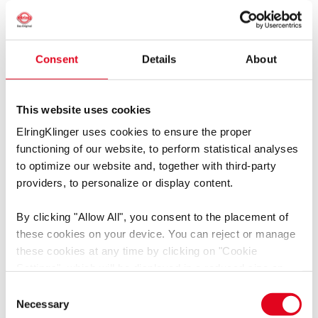
Загрузить
Франция
Хорватия
Черногория
Consent
Details
About
Чешская республика
Sikkerhetsdatablad LiqRep Plastic Part B - Polyol
[pdf]
Швейцария
This website uses cookies
Язык: Норвежский, Независимо от языка
Швеция
Медиа-тип: Паспорта безопасности
ElringKlinger uses cookies to ensure the proper
Эстония
Группа продукции: Клеи
functioning of our website, to perform statistical analyses
to optimize our website and, together with third-party
Загрузить
Северная и Южная Америка
providers, to personalize or display content.
By clicking
"Allow All"
, you consent to the placement of
these cookies on your device. You can reject or manage
these cookies at any time by clicking on
"Cookie
Sikkerhetsdatablad LiqRep Plastic Part A – Isocyanate
Settings"
, which will be displayed in a reduced size on
[pdf]
the website (circle on the left side of the screen).
Consent
Язык: Норвежский, Независимо от языка
Depending on the cookie preferences you choose, the full
Necessary
Selection
Медиа-тип: Паспорта безопасности