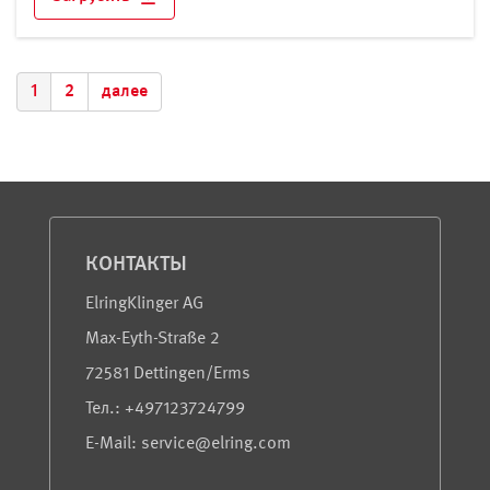
1
2
далее
Сервис и информация
КОНТАКТЫ
ElringKlinger AG
Max-Eyth-Straße 2
72581 Dettingen/Erms
Teл.: +497123724799
E-Mail: service@elring.com