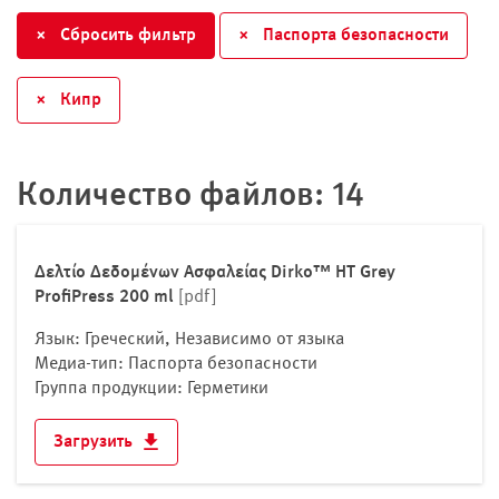
Великобритания
×
Сбросить фильтр
×
Паспорта безопасности
Венгрия
Германия
×
Кипр
Греция
Дания
Индейка
Количество файлов: 14
Ирландия
Исландия
Испания
Δελτίο Δεδομένων Ασφαλείας Dirko™ HT Grey
ProfiPress 200 ml
[pdf]
Италия
Кипр
Язык: Греческий, Независимо от языка
Косово
Медиа-тип: Паспорта безопасности
Группа продукции: Герметики
Латвия
Литва
Загрузить
Лихтенштейн
Люксембург