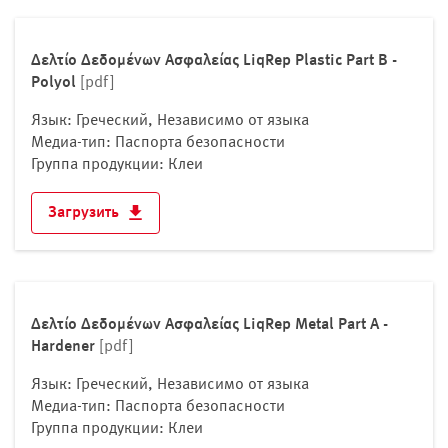
Мальта
Молдова
Δελτίο Δεδομένων Ασφαλείας LiqRep Plastic Part B -
Монако
Polyol
[pdf]
Нидерланды
Язык: Греческий, Независимо от языка
Норвегия
Медиа-тип: Паспорта безопасности
Польша
Группа продукции: Клеи
Португалия
Загрузить
Российская Федерация
Румыния
Сан-Марино
Северная Македония
Δελτίο Δεδομένων Ασφαλείας LiqRep Metal Part A -
Сербия
Hardener
[pdf]
Словакия
Словения
Язык: Греческий, Независимо от языка
Медиа-тип: Паспорта безопасности
Украина
Группа продукции: Клеи
Финляндия