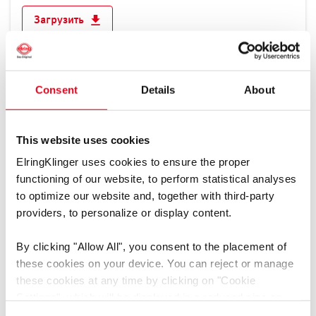
Франция
Загрузить
Хорватия
Черногория
Чешская республика
Consent
Details
About
Швейцария
Δελτίο Δεδομένων Ασφαλείας LiqRep Metal Part B -
Швеция
Resin
[pdf]
Эстония
This website uses cookies
Язык: Греческий, Независимо от языка
Медиа-тип: Паспорта безопасности
ElringKlinger uses cookies to ensure the proper
Группа продукции: Клеи
Северная и Южная Америка
functioning of our website, to perform statistical analyses
to optimize our website and, together with third-party
Загрузить
providers, to personalize or display content.
By clicking
"Allow All"
, you consent to the placement of
these cookies on your device. You can reject or manage
these cookies at any time by clicking on
"Cookie
Δελτίο Δεδομένων Ασφαλείας LiqRep Plastic Part A -
Settings"
, which will be displayed in a reduced size on
Isocyanate
[pdf]
the website (circle on the left side of the screen).